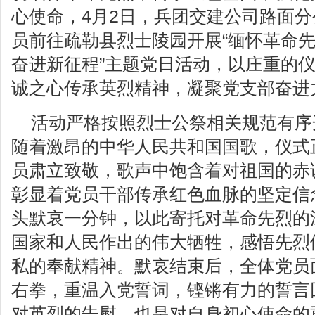
心使命，4月2日，兵团交建公司路面
员前往疏勒县烈士陵园开展“缅怀革命先
奋进新征程”主题党日活动，以庄重的
诚之心传承英烈精神，凝聚党支部奋进
活动严格按照烈士公祭相关规范有序
随着激昂的中华人民共和国国歌，仪式
员肃立致敬，歌声中饱含着对祖国的赤
彰显着党员干部传承红色血脉的坚定信
头默哀一分钟，以此寄托对革命先烈的
国家和人民作出的伟大牺牲，感悟先烈
私的奉献精神。默哀结束后，全体党员
右拳，重温入党誓词，铿锵有力的誓言
对英烈的告慰，也是对自身初心使命的