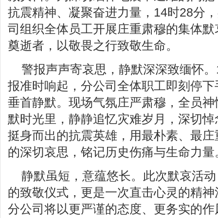
抗震精神、凝聚奋进力量，14时28分
司组织全体员工开展庄重肃穆的集体默
奠逝者，以敬畏之行致敬生命。
警报声声寄哀思，静默深深致缅怀。1
报准时响起，分公司全体职工即刻停下
垂首静默。现场气氛庄严肃穆，全员神
默时光里，静静追忆灾难岁月，深切悼
挺身而出的抗震英雄，用最朴素、最庄
的深切哀思，铭记历史伤痛与生命力量
静默虽短，意蕴悠长。此次默哀活动
的致敬仪式，更是一次直击心灵的精神
分公司将以更严谨的态度、更务实的作