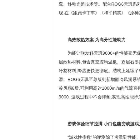
擎、移动光追技术等。配合ROG6天玑系列
现,在《跑跑卡丁车》《和平精英》《原神
高效散热方案 为高分性能助力
为能让联发科天玑9000+的性能毫无
层散热材料,包含真空腔均温板、双层石墨烯
冷凝材料,降温更快更彻底。结构上延续了
滑。ROG6天玑至尊版则新增酷冷风洞系统
冷风扇6后,可利用高达1000ml/s的气
9000+游戏过程中不会降频,实现高性能
游戏体验细节拉满 小白也能变成游戏
“游戏性指数”的评测除了考量到性能