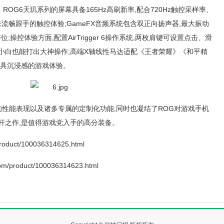
OG6天玑系列的屏幕具备165Hz高刷新率,配合720Hz触控采样率、
来流畅跟手的触控体验;GameFX音频系统包含双正向扬声器,最大振动
;操控体验方面,配置AirTrigger 6操作系统,两枚肩键可设置点击、滑
小白也能打出大神操作;高端X轴线性马达适配《王者荣耀》《和平精
更具沉浸感的游戏体验。
的性能表现以及诸多专属的定制化功能,同时也凝结了ROG对游戏手机
杆之作,是值得游戏党入手的高分装备。
roduct/100036314625.html
m/product/100036314623.html