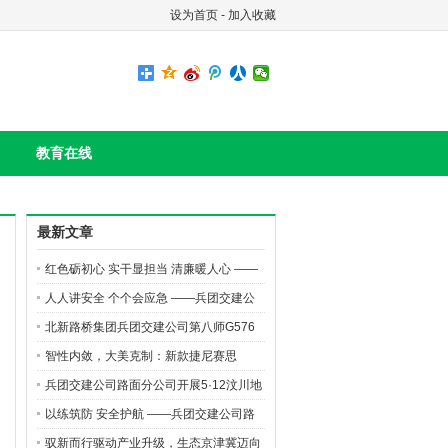
设为首页
-
加入收藏
教育在线
最新文章
红色砺初心 实干显担当 清廉暖人心 ——
路面分公司开展党风廉政教育月主题党日
人人讲安全 个个会应急 ——兵团交建公
活动
司路面分公司开展“安全生产月”高空坠落
北新路桥集团兵团交建公司第八师G576
应急演练
二标项目玛纳斯河大桥沥青摊铺有序推进
智性内敛，大美克制：新款捷尼赛思
GV70的“高智感”美学
兵团交建公司路面分公司开展5·12汶川地
震遇难同胞默哀活动
以练筑防 安全护航 ——兵团交建公司路
面分公司开展火灾及触电应急演练活动
驭新而行驱动产业升级，生态京津冀迈向