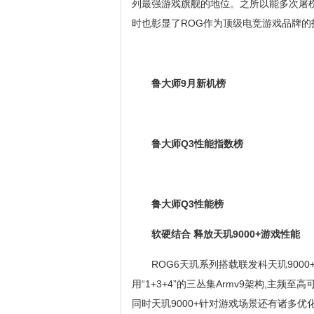
列最强游戏旗舰的地位。之所以能多次屠榜
时也彰显了ROG作为顶级电竞游戏品牌的
鲁大师9月新机榜
鲁大师Q
3
性能指数榜
鲁大师Q
3
性能榜
软硬结合 释放天玑9000+游戏性能
ROG6天玑系列搭载联发科天玑9000
用“1+3+4”的三丛集Armv9架构,主频至高可达
同时天玑9000+针对游戏场景还有诸多优化,