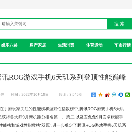
搜 索
娱乐八卦
房产家居
生活消费
体育运动
车市行情
腾讯ROG游戏手机6天玑系列登顶性能巅峰
王佳
时间：2022年10月10日
阅读：3,545次
季报,在手游玩家关注的性能榜和游戏性指数榜中,腾讯ROG游戏手机6天玑
获得鲁大师9月新机跑分排名第一、第二,以及安兔兔9月安卓旗舰手
能榜和游戏性指数榜“双冠”,进一步奠定了腾讯ROG游戏手机6天玑系