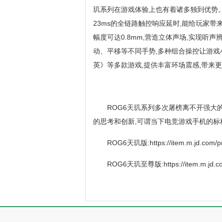
玑系列在游戏体验上也有着诸多独到优势。R
23ms的全链路触控响应延时,能给玩家带
幅度可达0.8mm,营造立体声场,实现听声辨位
动、平移等不同手势,多种组合操控让游戏
英》等多款游戏,提供丰富环场震感,带来
ROG6天玑系列多次屠榜离不开强大
的思考和创新,可谓当下电竞游戏手机的标
ROG6天玑版:https://item.m.jd.com/p
ROG6天玑至尊版:https://item.m.jd.co