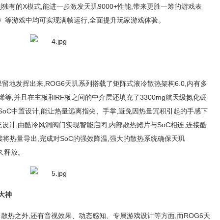
独有的X模式,能进一步激发天玑9000+性能,带来更胜一筹的游戏表
》等游戏中均可实现满帧运行,全面提升玩家游戏体验。
保留地发挥出来,ROG6天玑系列搭载了矩阵式液冷散热架构6.0,内有多
等,并且在主板和RF板之间的中介层还填充了3300mg航天级氮化硼
SoC中置设计,能让热量远离指尖、手掌,避免因热量冗积引起的手感下
设计,由酷冷风洞阀门实现智能启闭,内部散热鳍片与SoC相连,连接酷
流直接将热量导出,完成对SoC的强效降温,强大的散热系统确保天玑
持久释放。
大神
、散热之外,还有音视效果、动态感知、专属游戏设计等方面,而ROG6天