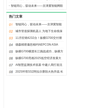
全球高端汽车价值链高地
智链同心，驭动未来——京津冀智能网联
新能源汽车主题对接活动暨生态港招商推
热门文章
介会盛大亮相
智链同心，驭动未来——京津冀智能
网联新能源汽车主题对接活动暨生态
城市管道探测机器人 为地下生命线保
港招商推介会盛大亮相
驾护航
11月狂销4232台！纵横G700交付潮
至，首批车主提车见证热销
德森精密邀您相约NEPCON ASIA
2025：共赴一站式电子智造盛宴
纵横G700横渡长江挑战成功，纵横方
舟技术打破出行边界
纵横G700亮相2025低空经济发展大
会，全领域开拓新边界
AI智慧监测技术筑基 中建八局打造沈
阳城市排水“科技+效率”新标杆
2025环塔SS2阿拉尔赛段火热开战 长
城汽车双组再夺冠军！