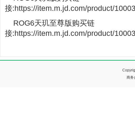
接:https://item.m.jd.com/product/1000
ROG6天玑至尊版购买链
接:https://item.m.jd.com/product/1000
Copyr
商务