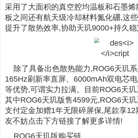
采用了大面积的真空腔均温板和石墨烯散
板之间还有航天级冷却材料氮化硼,这
提升了散热效率,协助天玑9000+持久
除了具备出色散热能力,ROG6天玑系
165Hz刷新率直屏、6000mAh双电
等优势,可谓实力拉满。目前ROG6天
其中ROG6天玑版售4599元,ROG6天玑
支付定金加赠1年无限碎屏保,尾款享12
友不妨点击下方链接了解更多详情!
ROG6天玑版购买链