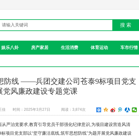
搜 索
娱乐八卦
房产家居
生活消费
体育运动
车市行情
想防线 ——兵团交建公司苍泰9标项目党支
展党风廉政建设专题党课
王佳
时间：2025年3月27日
阅读：3,874次
全面从严治党要求,教育引导党员干部强化纪律意识,为项目建设营造风清
9标项目党支部以“坚守廉洁底线,筑牢思想防线”为题开展党风廉政建设