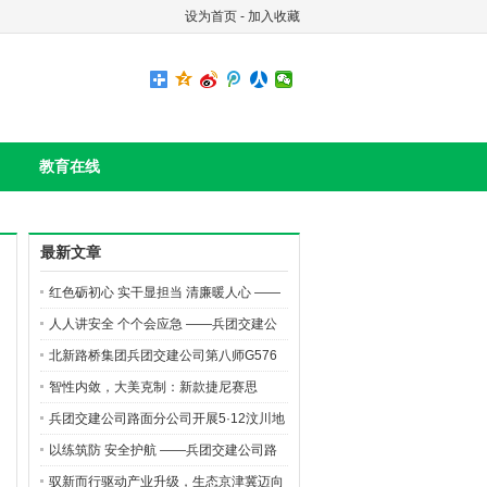
设为首页
-
加入收藏
教育在线
最新文章
红色砺初心 实干显担当 清廉暖人心 ——
路面分公司开展党风廉政教育月主题党日
人人讲安全 个个会应急 ——兵团交建公
活动
司路面分公司开展“安全生产月”高空坠落
北新路桥集团兵团交建公司第八师G576
应急演练
二标项目玛纳斯河大桥沥青摊铺有序推进
智性内敛，大美克制：新款捷尼赛思
GV70的“高智感”美学
兵团交建公司路面分公司开展5·12汶川地
震遇难同胞默哀活动
以练筑防 安全护航 ——兵团交建公司路
面分公司开展火灾及触电应急演练活动
驭新而行驱动产业升级，生态京津冀迈向