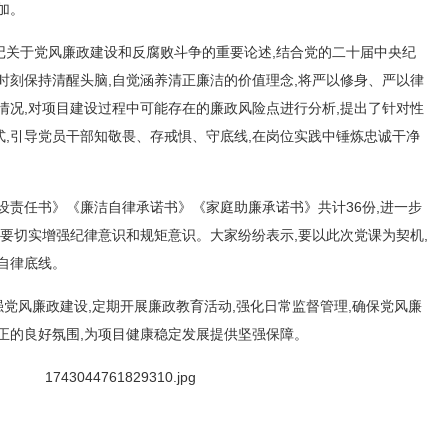
加。
记关于党风廉政建设和反腐败斗争的重要论述,结合党的二十届中央纪
时刻保持清醒头脑,自觉涵养清正廉洁的价值理念,将严以修身、严以律
情况,对项目建设过程中可能存在的廉政风险点进行分析,提出了针对性
,引导党员干部知敬畏、存戒惧、守底线,在岗位实践中锤炼忠诚干净
设责任书》《廉洁自律承诺书》《家庭助廉承诺书》共计36份,进一步
部要切实增强纪律意识和规矩意识。大家纷纷表示,要以此次党课为契机,
自律底线。
强党风廉政建设,定期开展廉政教育活动,强化日常监督管理,确保党风廉
正的良好氛围,为项目健康稳定发展提供坚强保障。