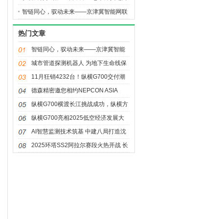
全球高端汽车价值链高地
智链同心，驭动未来——京津冀智能网联
新能源汽车主题对接活动暨生态港招商推
热门文章
介会盛大亮相
智链同心，驭动未来——京津冀智能
网联新能源汽车主题对接活动暨生态
城市管道探测机器人 为地下生命线保
港招商推介会盛大亮相
驾护航
11月狂销4232台！纵横G700交付潮
至，首批车主提车见证热销
德森精密邀您相约NEPCON ASIA
2025：共赴一站式电子智造盛宴
纵横G700横渡长江挑战成功，纵横方
舟技术打破出行边界
纵横G700亮相2025低空经济发展大
会，全领域开拓新边界
AI智慧监测技术筑基 中建八局打造沈
阳城市排水“科技+效率”新标杆
2025环塔SS2阿拉尔赛段火热开战 长
城汽车双组再夺冠军！