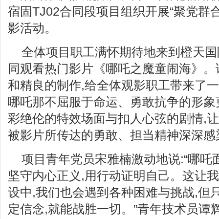
宿固TJ02合同段项目组织开展“聚党群
影活动。
全体项目职工满怀期待地来到橙天国际
同观看热门影片《哪吒之魔童闹海》。
和精良的制作,给全体观影职工带来了一
哪吒那不屈服于命运、勇敢抗争的形象
彩绝伦的特效场面与扣人心弦的剧情,让
被影片所传达的勇敢、担当精神深深感
项目青年党员宋雅楠激动地说:“哪吒
坚守内心正义,用行动证明自己。这让我
设中,我们也会遇到各种困难与挑战,但
定信念,就能战胜一切。”青年技术员谭辉