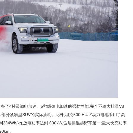
下,具备了4秒级满电加速、5秒级馈电加速的强劲性能,完全不输大排量V8
于大部分紧凑型SUV的实际油耗。此外,坦克500 Hi4-Z动力电池采用了高
34Wh/kg,放电功率达到 600kW,位居插混越野车第一;最大快充功率
20km。