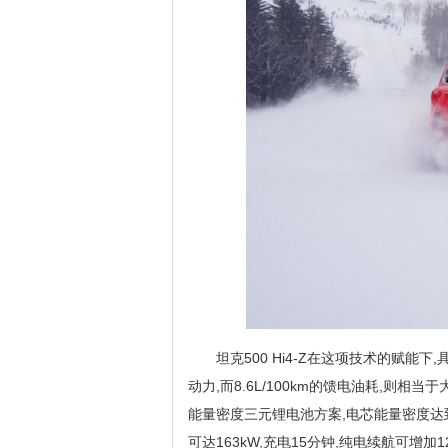
坦克500 Hi4-Z在这项技术的赋能
动力,而8.6L/100km的馈电油耗,则相当
能量密度三元锂电池方案,电芯能量密度达到2
可达163kW,充电15分钟,纯电续航可增加1