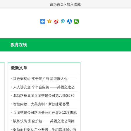
设为首页
-
加入收藏
教育在线
最新文章
红色砺初心 实干显担当 清廉暖人心 ——
路面分公司开展党风廉政教育月主题党日
人人讲安全 个个会应急 ——兵团交建公
活动
司路面分公司开展“安全生产月”高空坠落
北新路桥集团兵团交建公司第八师G576
应急演练
二标项目玛纳斯河大桥沥青摊铺有序推进
智性内敛，大美克制：新款捷尼赛思
GV70的“高智感”美学
兵团交建公司路面分公司开展5·12汶川地
震遇难同胞默哀活动
以练筑防 安全护航 ——兵团交建公司路
面分公司开展火灾及触电应急演练活动
驭新而行驱动产业升级，生态京津冀迈向