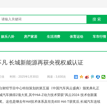
搜 索
娱乐八卦
房产家居
生活消费
体育运动
车市行情
不凡 长城新能源再获央视权威认证
王佳
时间：2025年1月30日
阅读：3,830次
,总台财经节目中心特别策划的第五届《中国汽车风云盛典》颁奖典礼正
车摘得2项大奖,其中Hi4-Z动力技术荣获“风云2024·技术创新案
V”奖。这也是继去年Hi4技术体系及坦克400 Hi4-T获奖后,长城汽车连续