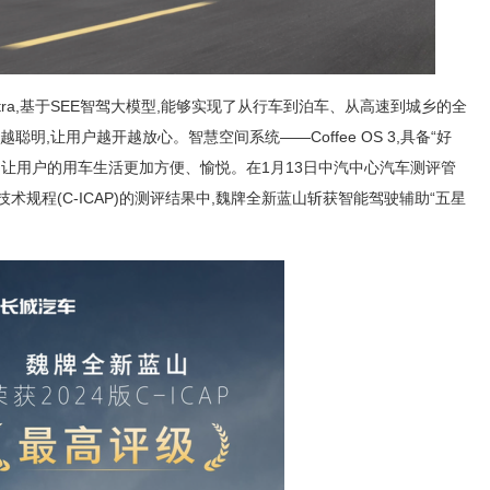
t Ultra,基于SEE智驾大模型,能够实现了从行车到泊车、从高速到城乡的全
明,让用户越开越放心。智慧空间系统——Coffee OS 3,具备“好
,让用户的用车生活更加方便、愉悦。在1月13日中汽中心汽车测评管
术规程(C-ICAP)的测评结果中,魏牌全新蓝山斩获智能驾驶辅助“五星