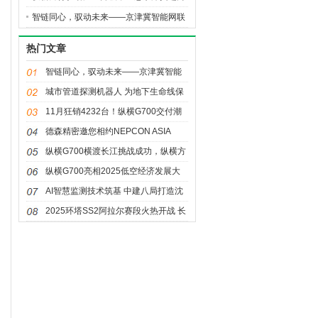
全球高端汽车价值链高地
智链同心，驭动未来——京津冀智能网联
新能源汽车主题对接活动暨生态港招商推
热门文章
介会盛大亮相
智链同心，驭动未来——京津冀智能
网联新能源汽车主题对接活动暨生态
城市管道探测机器人 为地下生命线保
港招商推介会盛大亮相
驾护航
11月狂销4232台！纵横G700交付潮
至，首批车主提车见证热销
德森精密邀您相约NEPCON ASIA
2025：共赴一站式电子智造盛宴
纵横G700横渡长江挑战成功，纵横方
舟技术打破出行边界
纵横G700亮相2025低空经济发展大
会，全领域开拓新边界
AI智慧监测技术筑基 中建八局打造沈
阳城市排水“科技+效率”新标杆
2025环塔SS2阿拉尔赛段火热开战 长
城汽车双组再夺冠军！