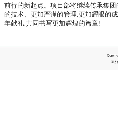
前行的新起点。项目部将继续传承集团
的技术、更加严谨的管理,更加耀眼的成
年献礼,共同书写更加辉煌的篇章!
Copyr
商务