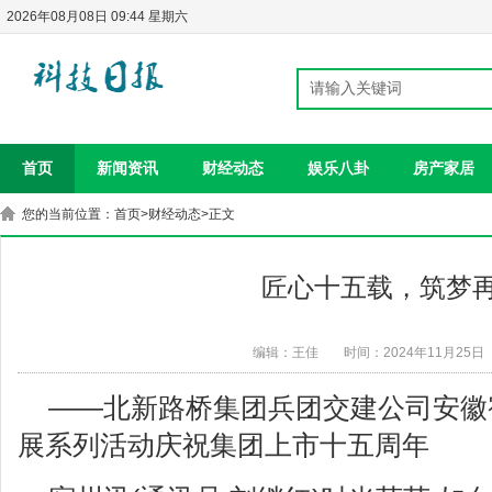
2026年08月08日 09:44 星期六
首页
新闻资讯
财经动态
娱乐八卦
房产家居
您的当前位置：
首页
>
财经动态
>正文
匠心十五载，筑梦
编辑：王佳
时间：2024年11月25日
——北新路桥集团兵团交建公司安徽宿
展系列活动庆祝集团上市十五周年