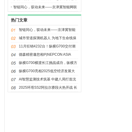
全球高端汽车价值链高地
智链同心，驭动未来——京津冀智能网联
新能源汽车主题对接活动暨生态港招商推
热门文章
介会盛大亮相
智链同心，驭动未来——京津冀智能
网联新能源汽车主题对接活动暨生态
城市管道探测机器人 为地下生命线保
港招商推介会盛大亮相
驾护航
11月狂销4232台！纵横G700交付潮
至，首批车主提车见证热销
德森精密邀您相约NEPCON ASIA
2025：共赴一站式电子智造盛宴
纵横G700横渡长江挑战成功，纵横方
舟技术打破出行边界
纵横G700亮相2025低空经济发展大
会，全领域开拓新边界
AI智慧监测技术筑基 中建八局打造沈
阳城市排水“科技+效率”新标杆
2025环塔SS2阿拉尔赛段火热开战 长
城汽车双组再夺冠军！