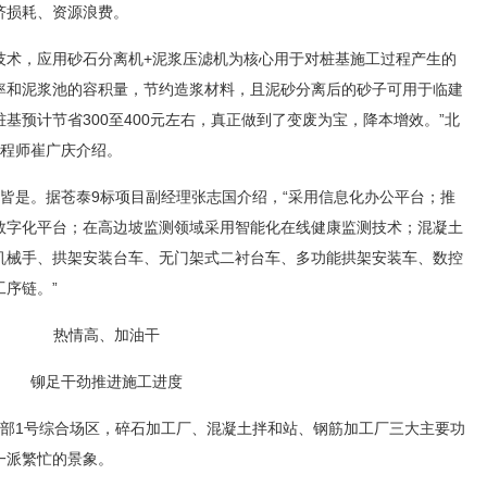
济损耗、资源浪费。
技术，应用砂石分离机+泥浆压滤机为核心用于对桩基施工过程产生的
率和泥浆池的容积量，节约造浆材料，且泥砂分离后的砂子可用于临建
基预计节省300至400元左右，真正做到了变废为宝，降本增效。”北
工程师崔广庆介绍。
皆是。据苍泰9标项目副经理张志国介绍，“采用信息化办公平台；推
数字化平台；在高边坡监测领域采用智能化在线健康监测技术；混凝土
机械手、拱架安装台车、无门架式二衬台车、多功能拱架安装车、数控
序链。”
热情高、加油干
铆足干劲推进施工进度
目部1号综合场区，碎石加工厂、混凝土拌和站、钢筋加工厂三大主要功
一派繁忙的景象。