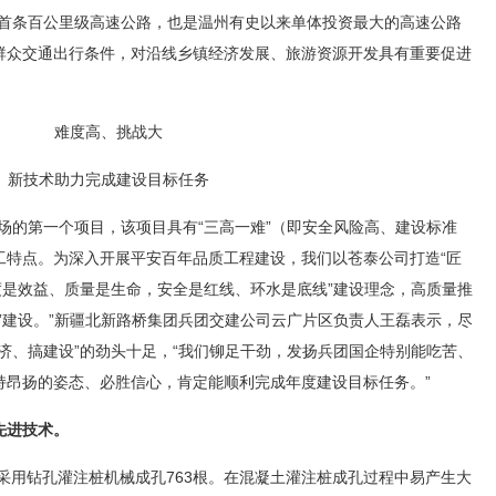
州首条百公里级高速公路，也是温州有史以来单体投资最大的高速公路
群众交通出行条件，对沿线乡镇经济发展、旅游资源开发具有重要促进
难度高、挑战大
新技术助力完成建设目标任务
场的第一个项目，该项目具有“三高一难”（即安全风险高、建设标准
工特点。为深入开展平安百年品质工程建设，我们以苍泰公司打造“匠
度是效益、质量是生命，安全是红线、环水是底线”建设理念，高质量推
”建设。”新疆北新路桥集团兵团交建公司云广片区负责人王磊表示，尽
济、搞建设”的劲头十足，“我们铆足干劲，发扬兵团国企特别能吃苦、
持昂扬的姿态、必胜信心，肯定能顺利完成年度建设目标任务。”
先进技术。
拟采用钻孔灌注桩机械成孔763根。在混凝土灌注桩成孔过程中易产生大