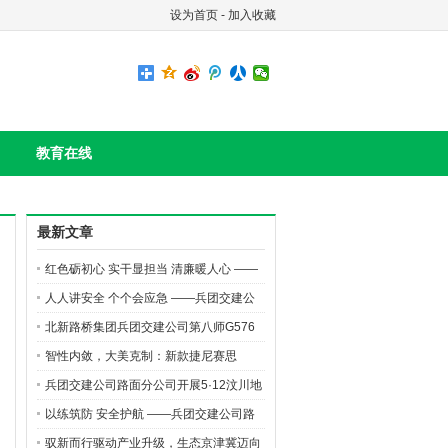
设为首页
-
加入收藏
教育在线
最新文章
红色砺初心 实干显担当 清廉暖人心 ——
路面分公司开展党风廉政教育月主题党日
人人讲安全 个个会应急 ——兵团交建公
活动
司路面分公司开展“安全生产月”高空坠落
北新路桥集团兵团交建公司第八师G576
应急演练
二标项目玛纳斯河大桥沥青摊铺有序推进
智性内敛，大美克制：新款捷尼赛思
GV70的“高智感”美学
兵团交建公司路面分公司开展5·12汶川地
震遇难同胞默哀活动
以练筑防 安全护航 ——兵团交建公司路
面分公司开展火灾及触电应急演练活动
驭新而行驱动产业升级，生态京津冀迈向