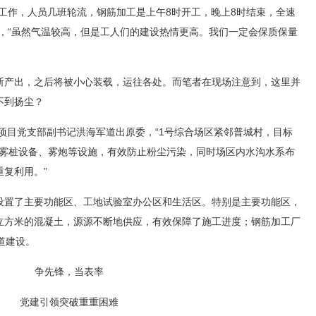
工作，人员几班轮流，钢筋加工是上午8时开工，晚上8时结束，全速
，“虽然气温较高，但是工人们的建设热情更高。我们一定会保质保量
断产出，之后将被小心装载，运往各处。而笔者在现场注意到，这里并
不到扬尘？
标项目党支部副书记洪海军道出原委，“1号综合场区紧邻普城村，目标
、雾桩设备、雾炮等设施，有效防止粉尘污染，同时场区内水沟水系布
复利用。”
设置了主要功能区、工地试验室办公区和生活区。特别是主要功能区，
立方米的混凝土，源源不断地供应，有效保障了施工进度；钢筋加工厂
道建设。
争先锋，当表率
党建引领突破重重困难