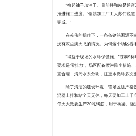
“撸起袖子加油干。目前拌和站是通宵
推进施工进度。”钢筋加工厂工人苏伟说道
完成。”
在苏伟的操作下，一条条钢筋源源不
没有灰尘满天飞的情况。为何这个场区看
“得益于现场的水环保设施。”苍泰9
要求是‘零排放’。场区配备喷淋降尘措施
置合理，清污水系分明，注重水循环多次重
除了清洁的建设环境，该场区还严格
混凝土拌和站全天无休，每天要加工上千
每天大致要生产20吨钢筋，用于桥梁、隧