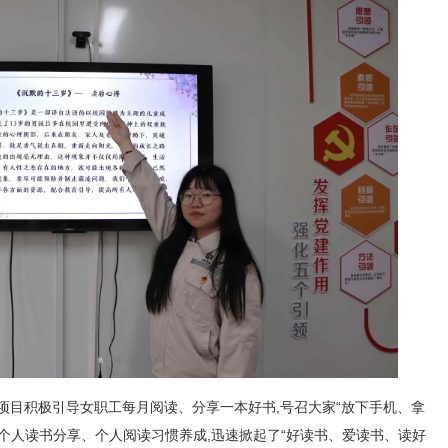
项目积极引导女职工每月阅读、分享一本好书,号召大家“放下手机、拿
个人读书分享、个人阅读习惯养成,迅速掀起了“好读书、爱读书、读好