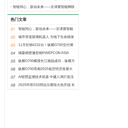
全球高端汽车价值链高地
智链同心，驭动未来——京津冀智能网联
新能源汽车主题对接活动暨生态港招商推
热门文章
介会盛大亮相
智链同心，驭动未来——京津冀智能
网联新能源汽车主题对接活动暨生态
城市管道探测机器人 为地下生命线保
港招商推介会盛大亮相
驾护航
11月狂销4232台！纵横G700交付潮
至，首批车主提车见证热销
德森精密邀您相约NEPCON ASIA
2025：共赴一站式电子智造盛宴
纵横G700横渡长江挑战成功，纵横方
舟技术打破出行边界
纵横G700亮相2025低空经济发展大
会，全领域开拓新边界
AI智慧监测技术筑基 中建八局打造沈
阳城市排水“科技+效率”新标杆
2025环塔SS2阿拉尔赛段火热开战 长
城汽车双组再夺冠军！