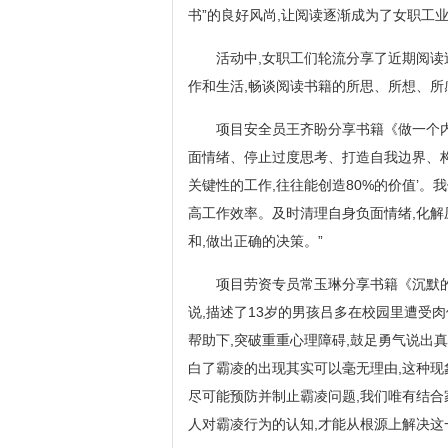
书”的良好风尚,让阅读逐渐成为了女职工
活动中,女职工们轮流分享了近期阅读
作和生活,畅谈阅读书籍的所思、所想、所
项目安全员王齐盼分享书籍《做一个内
面情绪、停止过度思考、打造自我边界、构
关键性的工作,往往能创造80%的价值’。
高工作效率。及时清理自身负面情绪,化解
和,做出正确的决策。”
项目劳资专员常玉琳分享书籍《沉默
说,描述了13岁的男孩吕多在校园里遭受
帮助下,突破重重心理障碍,鼓足勇气说出
白了霸凌的出现其实可以毫无理由,这种现
尽可能预防并制止霸凌问题,我们唯有结合
人对霸凌行为的认知,才能从根源上解决这