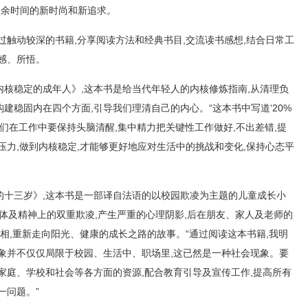
业余时间的新时尚和新追求。
过触动较深的书籍,分享阅读方法和经典书目,交流读书感想,结合日常工
感、所悟。
核稳定的成年人》,这本书是给当代年轻人的内核修炼指南,从清理负
建稳固内在四个方面,引导我们理清自己的内心。“这本书中写道‘20%
我们在工作中要保持头脑清醒,集中精力把关键性工作做好,不出差错,提
压力,做到内核稳定,才能够更好地应对生活中的挑战和变化,保持心态平
的十三岁》,这本书是一部译自法语的以校园欺凌为主题的儿童成长小
肉体及精神上的双重欺凌,产生严重的心理阴影,后在朋友、家人及老师的
真相,重新走向阳光、健康的成长之路的故事。“通过阅读这本书籍,我明
象并不仅仅局限于校园、生活中、职场里,这已然是一种社会现象。要
家庭、学校和社会等各方面的资源,配合教育引导及宣传工作,提高所有
一问题。”