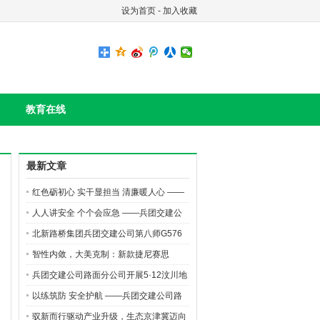
设为首页
-
加入收藏
教育在线
最新文章
红色砺初心 实干显担当 清廉暖人心 ——
路面分公司开展党风廉政教育月主题党日
人人讲安全 个个会应急 ——兵团交建公
活动
司路面分公司开展“安全生产月”高空坠落
北新路桥集团兵团交建公司第八师G576
应急演练
二标项目玛纳斯河大桥沥青摊铺有序推进
智性内敛，大美克制：新款捷尼赛思
GV70的“高智感”美学
兵团交建公司路面分公司开展5·12汶川地
震遇难同胞默哀活动
以练筑防 安全护航 ——兵团交建公司路
面分公司开展火灾及触电应急演练活动
驭新而行驱动产业升级，生态京津冀迈向