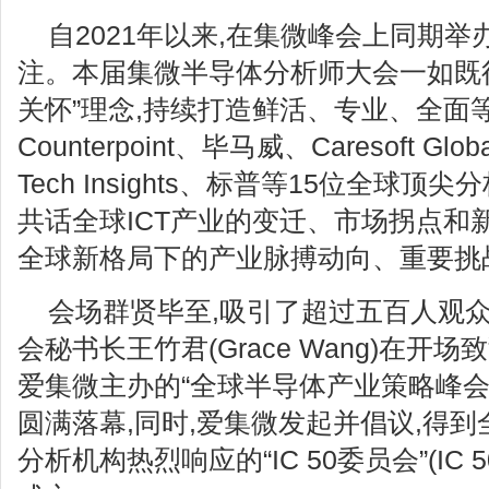
自2021年以来,在集微峰会上同期
注。本届集微半导体分析师大会一如既
关怀”理念,持续打造鲜活、专业、全面
Counterpoint、毕马威、Caresoft Glob
Tech Insights、标普等15位全球顶
共话全球ICT产业的变迁、市场拐点和
全球新格局下的产业脉搏动向、重要挑
会场群贤毕至,吸引了超过五百人观众莅
会秘书长王竹君(Grace Wang)在开
爱集微主办的“全球半导体产业策略峰会(GS
圆满落幕,同时,爱集微发起并倡议,得
分析机构热烈响应的“IC 50委员会”(IC 50