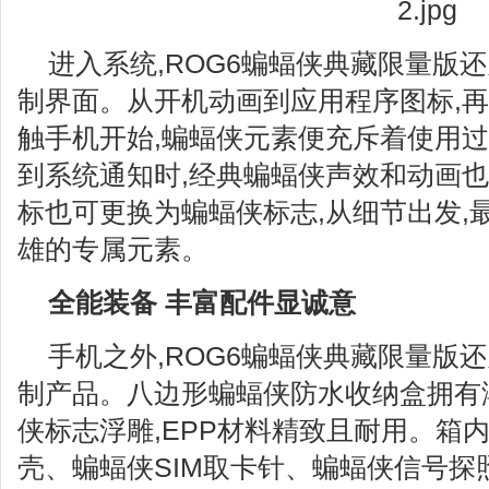
进入系统,ROG6蝙蝠侠典藏限量版
制界面。从开机动画到应用程序图标,再
触手机开始,蝙蝠侠元素便充斥着使用过
到系统通知时,经典蝙蝠侠声效和动画也
标也可更换为蝙蝠侠标志,从细节出发,
雄的专属元素。
全能装备 丰富配件显诚意
手机之外,ROG6蝙蝠侠典藏限量版
制产品。八边形蝙蝠侠防水收纳盒拥有
侠标志浮雕,EPP材料精致且耐用。箱内
壳、蝙蝠侠SIM取卡针、蝙蝠侠信号探