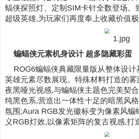
蝠侠探照灯、定制SIM卡针全数登场。
超级英雄,为玩家们再度奉上收藏价值
蝙蝠侠元素机身设计 超多隐藏彩蛋
ROG6蝙蝠侠典藏限量版从整体设计
英雄元素尽数展现。特殊材料打造的雾
夜黑哑光视感,与蝙蝠侠主题色完美契
纯黑色系,营造出一体性十足的暗黑风格
氛围;Aura RGB发光徽标变为像素风
义RGB灯效,以像素矩阵的复古视感,