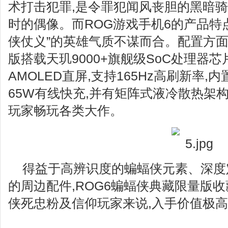
术打击犯罪,是令罪犯闻风丧胆的黑暗骑
时的偶像。而ROG游戏手机6的产品特
侠仗义”的英雄气质不谋而合。配置方面
版搭载天玑9000+旗舰级SoC处理器芯片,
AMOLED直屏,支持165Hz高刷新率,内
65W有线快充,并有矩阵式液冷散热架构
玩家畅玩各类大作。
得益于高辨识度的蝙蝠侠元素、深度
的周边配件,ROG6蝙蝠侠典藏限量版
侠死忠粉及信仰玩家来说,入手价值极