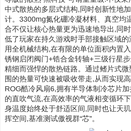
中式散热的多层式结构,同时创新性地加
计。3300mg氮化硼冷凝材料、真空
合不仅让核心热量更为迅速地导出,同时
低了玩家在持久游戏时手部接触区域的
用全机械结构,在有限的单位面积内置入
锈钢启闭阀门+锆合金转轴+三级行星
精细而强悍的散热链路。通过鳍片式微型
围的热量可快速被吸收带走,从而实现
ROG酷冷风扇6,拥有半导体制冷芯片加持
的直吹气流,在高效率的气液相变循环下
身温度始终处于舒适区间,同时也让天玑9
挥空间,基准测试傲视群“芯”。